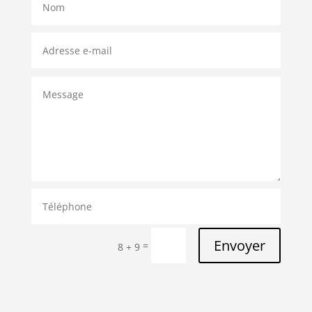
Envoyer
=
8 + 9